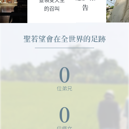
並領受天主
告
的召叫
聖若望會在全世界的足跡
0
位弟兄
0
位修女