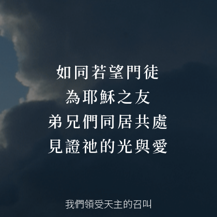
如同若望門徒
為耶穌之友
弟兄們同居共處
見證祂的光與愛
我們領受天主的召叫