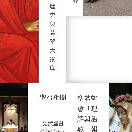
介
歷
史
與
若
望
大
家
庭
聖召相關
聖若望
會「理
解與治
認識聖召
癒」報