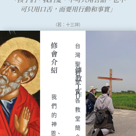
可只用口舌，而要用行動和事實」
（若：十三18）
修
台
會
灣
介
聖
紹
傳
若
教
望
工
會
作
我
各
們
教
的
堂
神
簡
恩、