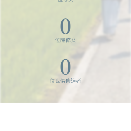
0
位隱修女
0
位世俗修道者
如同若望門徒，為耶穌之友，