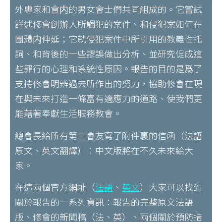
外專家和會内的男女會士們共同組成的。它嘗試
詳述修會創辦人所觸犯的案件、和侵犯案如何在
團體内伸延；它就侵犯案件中所引用的教義性托
詞、和背後的一些謬誤做出分析、並研究促成這
些罪行的心理和系統性原因。報告的目的是爲了
支持修會明辨過去所作出的努力，協助修會在現
在與未來打造一條富有適應力的道路、使我們更
能藉著奉獻生活服務教會。
總會長給所有第三會友寫了附件裏的信函（法語
原文、英文翻譯）：中文版將在不久未來給大
家。
在這兩個官方網址（
法語
、
英文
）大家可以找到
關於報告的一系列資訊：報告的完整原文法語
版、修會的新聞稿（法、英）、兩個關於預防措